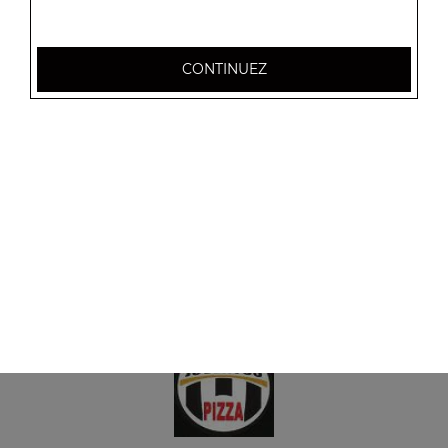
Menu tacos 4 viandes
CONTINUEZ
Frites à l'intérieur, sauce fromagère + 1 boisson 33 cl
18.50
€
Menu tacos 5 viandes
Frites à l'intérieur, sauce fromagère + 1 boisson 33 cl
25.00
€