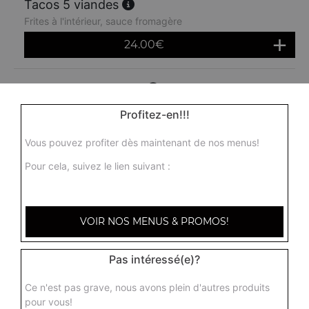
Tacos 5 viandes
Frites à l'intérieur, sauce fromagère
24.00
€
Menu tacos 1 viande
Frites à l'intérieur, sauce fromagère + 1 boisson 33 cl
Profitez-en!!!
10.50
€
Vous pouvez profiter dès maintenant de nos menus!
Pour cela, suivez le lien suivant :
Menu tacos 2 viandes
Frites à l'intérieur, sauce fromagère + 1 boisson 33 cl
11.50
€
VOIR NOS MENUS & PROMOS!
Menu tacos 3 viandes
Pas intéressé(e)?
Frites à l'intérieur, sauce fromagère + 1 boisson 33 cl
Ce n'est pas grave, nous avons plein d'autres produits
13.50
€
pour vous!