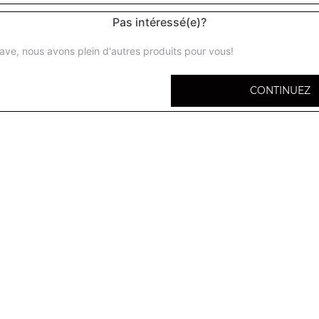
Pas intéressé(e)?
ave, nous avons plein d'autres produits pour vous!
Pannizza
CONTINUEZ
1 viande au choix, mozzarella, pommes de terre
Menu pannizza
1 viande au choix, mozzarella, pommes de terre, frites + 1