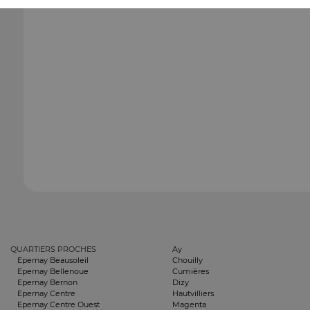
QUARTIERS PROCHES
Ay
Epernay Beausoleil
Chouilly
Epernay Bellenoue
Cumières
Epernay Bernon
Dizy
Epernay Centre
Hautvilliers
Epernay Centre Ouest
Magenta