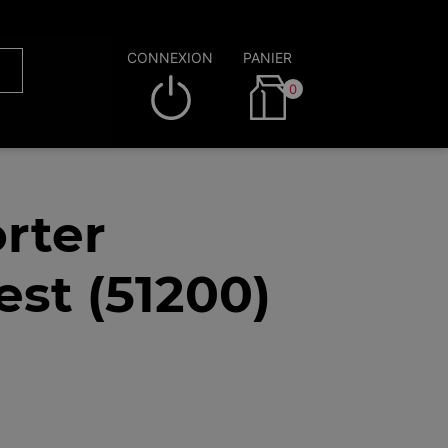
CONNEXION
PANIER
0
rter
st (51200)