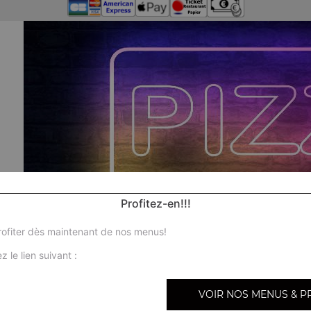
Profitez-en!!!
ofiter dès maintenant de nos menus!
z le lien suivant :
VOIR NOS MENUS & P