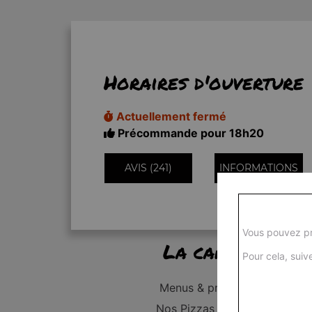
Horaires d'ouverture
Actuellement fermé
Précommande pour 18h20
AVIS (241)
INFORMATIONS
Vous pouvez pr
La carte
Pour cela, suive
Menus & promos
Nos Pizzas Junior