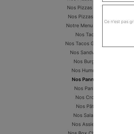
Nos Pizzas Senior
Nos Pizzas Méga
Ce n'est pas gr
Notre Menu Enfant
Nos Tacos
Nos Tacos Gratinés
Nos Sandwichs
Nos Burgers
Nos Hummers
Nos Pannizza
Nos Paninis
Nos Croqs
Nos Pâtes
Nos Salades
Nos Assiettes
Nos Box Chicken