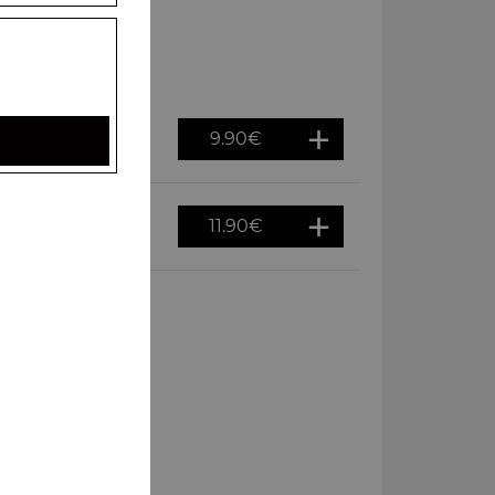
9.90
€
11.90
€
 boisson 33 cl