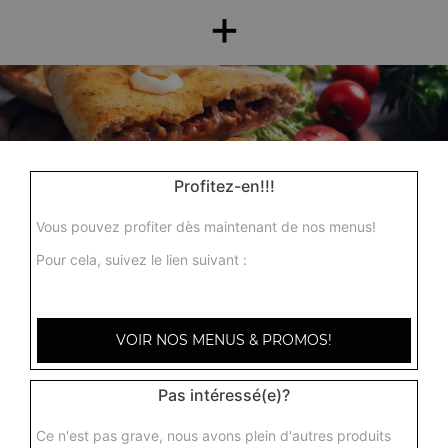
+
Profitez-en!!!
Vous pouvez profiter dès maintenant de nos menus!
Nos Pannizza
Pour cela, suivez le lien suivant :
pannizza, menu pannizza
+
VOIR NOS MENUS & PROMOS!
Pas intéressé(e)?
Ce n'est pas grave, nous avons plein d'autres produits