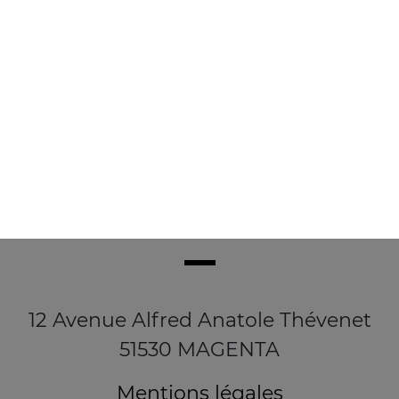
3.90
€
12 Avenue Alfred Anatole Thévenet
51530 MAGENTA
Mentions légales