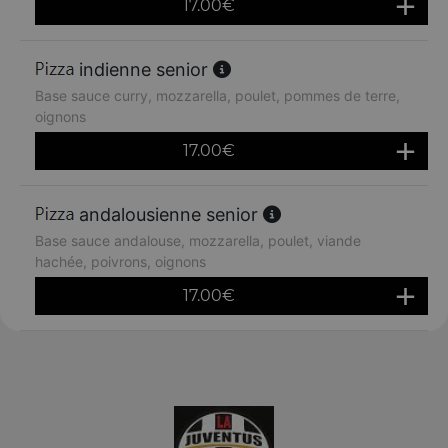
17.00
€
indienne senior
Base sauce curry, mozzarella, poulet, pommes de terre,
oignons
17.00
€
andalousienne senior
Base sauce andalouse, mozzarella, poulet, viande
hachée, poivrons, oignons
17.00
€