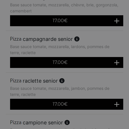
Base sauce tomate, mozzarella, chèvre, brie, gorgonzola,
camembert
17.00
€
campagnarde senior
Base sauce tomate, mozzarella, lardons, pommes de
terre, raclette
17.00
€
raclette senior
Base sauce tomate, mozzarella, jambon, pommes de
terre, raclette
17.00
€
campione senior