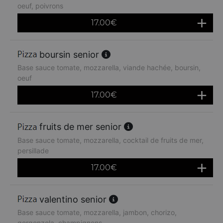
oeuf, poivrons
17.00
€
boursin senior
Base sauce tomate, mozzarella, viande hachée, boursin,
oeuf
17.00
€
fruits de mer senior
Base sauce tomate, mozzarella, cocktail de fruits de mer,
persillade
17.00
€
valentino senior
Base sauce tomate, mozzarella, jambon, chorizo,
gorgonzola, champignons