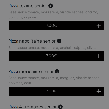
texane senior
Base sauce tomate, mozzarella, viande hachée, chorizo,
poivrons, oignons
17.00
€
napolitaine senior
Base sauce tomate, mozzarella, anchois, câpres, olives
17.00
€
mexicaine senior
Base sauce tomate, mozzarella, merguez, viande hachée,
poivrons, oeuf
17.00
€
4 fromages senior