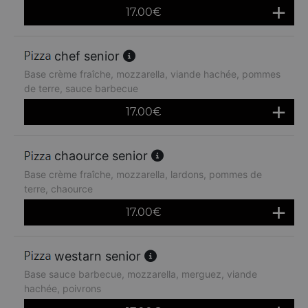
17.00
€
chef senior
Base crème fraîche, mozzarella, viande hachée, pommes
de terre, sauce barbecue
17.00
€
chaource senior
Base crème fraîche, mozzarella, lardons, pommes de
terre, chaource
17.00
€
westarn senior
Base sauce barbecue, mozzarella, merguez, viande
hachée, poivrons