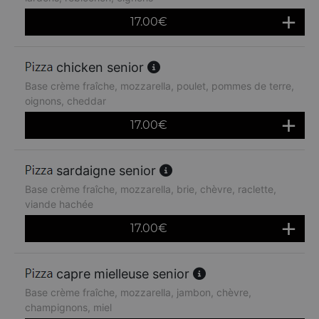
17.00
€
chicken senior
Base crème fraîche, mozzarella, poulet, pommes de terre,
oignons, cheddar
17.00
€
sardaigne senior
Base crème fraîche, mozzarella, brie, chèvre, raclette,
viande hachée
17.00
€
capre mielleuse senior
Base crème fraîche, mozzarella, jambon, chèvre,
champignons, miel