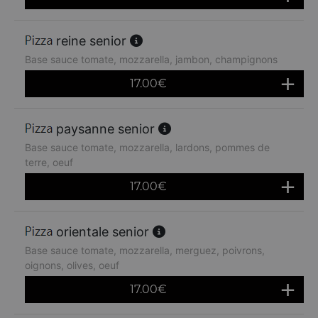
reine senior
Base sauce tomate, mozzarella, jambon, champignons
17.00
€
paysanne senior
Base sauce tomate, mozzarella, lardons, pommes de
terre, oeuf
17.00
€
orientale senior
Base sauce tomate, mozzarella, merguez, poivrons,
oignons, olives, oeuf
17.00
€