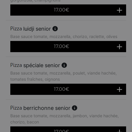
17.00
€
luidji senior
Base sauce tomate, mozzarella, chorizo, raclette, olives
17.00
€
spéciale senior
Base sauce tomate, mozzarella, poulet, viande hachée,
tomates fraîches, oignons
17.00
€
berrichonne senior
Base sauce tomate, mozzarella, jambon, viande hachée,
chorizo, bacon
17.00
€