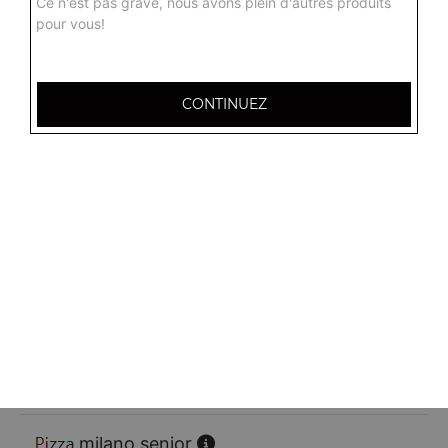
Ce n'est pas grave, nous avons plein d'autres produits
pour vous!
calzone jambon senior
Base sauce tomate, mozzarella, jambon, oignons, oeuf
17.00
€
CONTINUEZ
calzone viande hachée senior
Base sauce tomate, mozzarella, viande hachée, oignons,
oeuf
17.00
€
charcutière senior
Base sauce tomate, mozzarella, jambon, chorizo, lardons,
bacon
17.00
€
milano senior