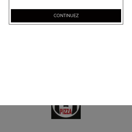
Menu tacos 4 viandes
Frites à l'intérieur, sauce fromagère + 1 boisson 33 cl
CONTINUEZ
18.50
€
Menu tacos 5 viandes
Frites à l'intérieur, sauce fromagère + 1 boisson 33 cl
25.00
€