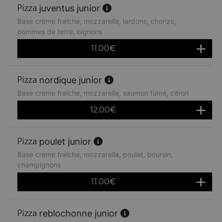
juventus junior
Base crème fraîche, mozzarella, lardons, chorizo,
pommes de terre, oignons
11.00
€
nordique junior
Base crème fraîche, mozzarella, saumon fumé, citron
12.00
€
poulet junior
Base crème fraîche, mozzarella, poulet, boursin,
champignons
11.00
€
reblochonne junior