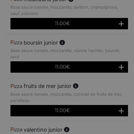
Base sauce tomate, mozzarella, jambon, champignons,
oeuf, poivrons
11.00
€
boursin junior
Base sauce tomate, mozzarella, viande hachée, boursin,
oeuf
11.00
€
fruits de mer junior
Base sauce tomate, mozzarella, cocktail de fruits de mer,
persillade
11.00
€
valentino junior