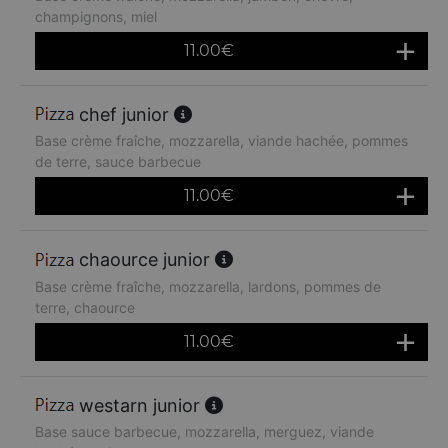
champignons, miel
11.00
€
chef junior
Base crème fraîche, mozzarella, viande hachée, pommes
de terre, sauce barbecue
11.00
€
chaource junior
Base crème fraîche, mozzarella, lardons, pommes de
terre, chaource
11.00
€
westarn junior
Base sauce barbecue, mozzarella, merguez, viande