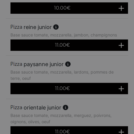
10.00
€
reine junior
Base sauce tomate, mozzarella, jambon, champignons
11.00
€
paysanne junior
Base sauce tomate, mozzarella, lardons, pommes de
terre, oeuf
11.00
€
orientale junior
Base sauce tomate, mozzarella, merguez, poivrons,
oignons, olives, oeuf
11.00
€