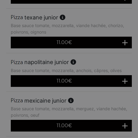
texane junior
Base sauce tomate, mozzarella, viande hachée, chorizo,
poivrons, oignons
11.00
€
napolitaine junior
Base sauce tomate, mozzarella, anchois, câpres, olives
11.00
€
mexicaine junior
Base sauce tomate, mozzarella, merguez, viande hachée,
poivrons, oeuf
11.00
€