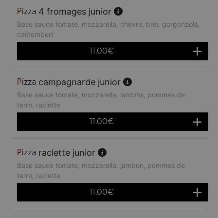
4 fromages junior
Base sauce tomate, mozzarella, chèvre, brie, gorgonzola,
camembert
11.00
€
campagnarde junior
Base sauce tomate, mozzarella, lardons, pommes de
terre, raclette
11.00
€
raclette junior
Base sauce tomate, mozzarella, jambon, pommes de
terre, raclette
11.00
€