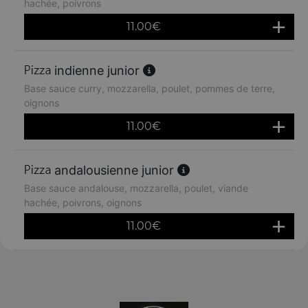
hachée, poivrons
11.00
€
indienne junior
Base sauce curry, mozzarella, poulet, pommes de terre,
oignons
11.00
€
andalousienne junior
Base sauce andalouse, mozzarella, poulet, viande
hachée, poivrons, oignons
11.00
€