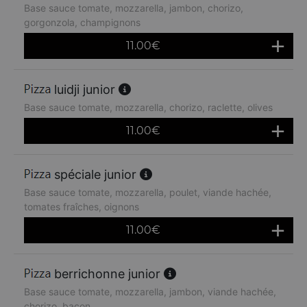
Base sauce tomate, mozzarella, jambon, chorizo,
gorgonzola, champignons
11.00
€
luidji junior
Base sauce tomate, mozzarella, chorizo, raclette, olives
11.00
€
spéciale junior
Base sauce tomate, mozzarella, poulet, viande hachée,
tomates fraîches, oignons
11.00
€
berrichonne junior
Base sauce tomate, mozzarella, jambon, viande hachée,
chorizo, bacon