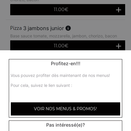
11.00
€
3 jambons junior
Base sauce tomate, mozzarella, jambon, chorizo, bacon
11.00
€
Profitez-en!!!
turquoise junior
Base sauce tomate, mozzarella, viande kebab, oignons,
Vous pouvez profiter dès maintenant de nos menus!
olives
Pour cela, suivez le lien suivant :
11.00
€
savoyarde junior
VOIR NOS MENUS & PROMOS!
Base sauce tomate, mozzarella, jambon, pommes de
terre, chèvre
Pas intéressé(e)?
11.00
€