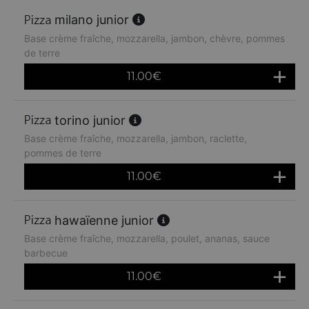
milano junior
Base crème fraîche, mozzarella, jambon, chèvre, pommes
de terre
11.00
€
torino junior
Base crème fraîche, mozzarella, jambon, raclette,
pommes de terre
11.00
€
hawaïenne junior
Base crème fraîche, mozzarella, poulet, ananas, sauce
barbecue
11.00
€