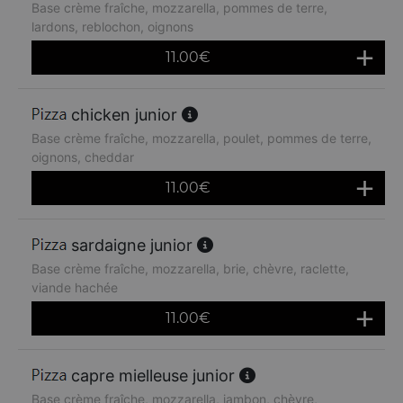
Base crème fraîche, mozzarella, pommes de terre,
lardons, reblochon, oignons
11.00
€
chicken junior
Base crème fraîche, mozzarella, poulet, pommes de terre,
oignons, cheddar
11.00
€
sardaigne junior
Base crème fraîche, mozzarella, brie, chèvre, raclette,
viande hachée
11.00
€
capre mielleuse junior
Base crème fraîche, mozzarella, jambon, chèvre,