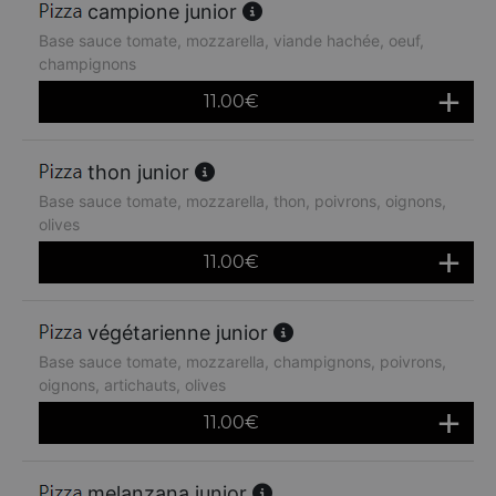
campione junior
Base sauce tomate, mozzarella, viande hachée, oeuf,
champignons
11.00
€
thon junior
Base sauce tomate, mozzarella, thon, poivrons, oignons,
olives
11.00
€
végétarienne junior
Base sauce tomate, mozzarella, champignons, poivrons,
oignons, artichauts, olives
11.00
€
melanzana junior