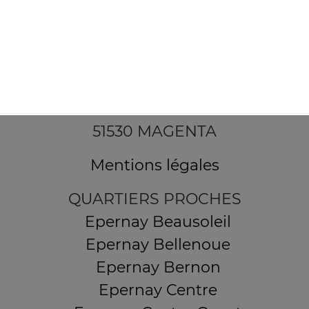
12 Avenue Alfred Anatole Thévenet
51530 MAGENTA
Mentions légales
QUARTIERS PROCHES
Epernay Beausoleil
Epernay Bellenoue
Epernay Bernon
Epernay Centre