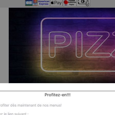
Profitez-en!!!
ofiter dès maintenant de nos menus!
Nos
z le lien suivant :