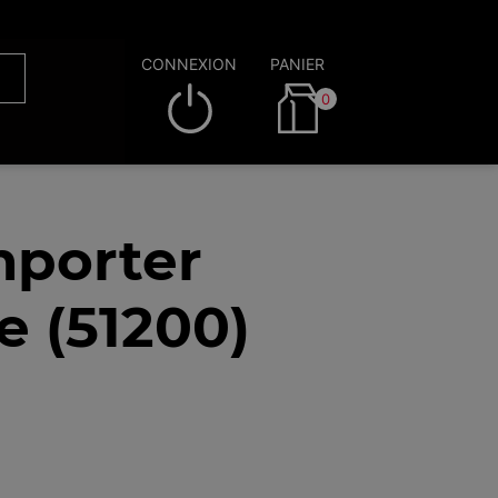
CONNEXION
PANIER
0
mporter
e (51200)