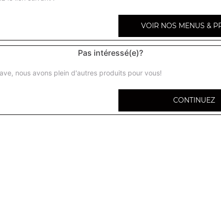
VOIR NOS MENUS & P
Pas intéressé(e)?
Tacos 1 viande gratiné
Frites à l'intérieur, sauce fromagère
ave, nous avons plein d'autres produits pour vous!
Tacos 2 viandes gratiné
CONTINUEZ
Frites à l'intérieur, sauce fromagère
Tacos 3 viandes gratiné
Frites à l'intérieur, sauce fromagère
Tacos 4 viandes gratiné
Frites à l'intérieur, sauce fromagère
Tacos 5 viandes gratiné