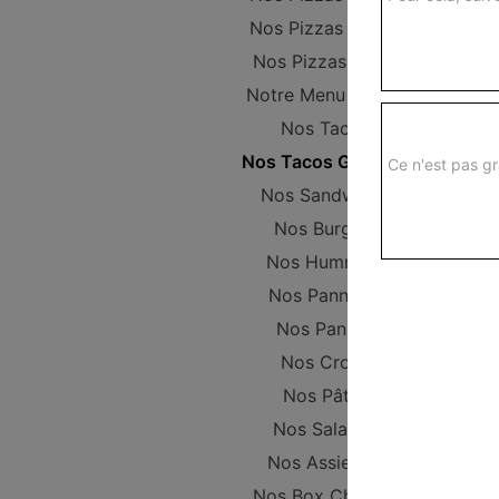
Nos Pizzas Senior
Nos Pizzas Méga
Notre Menu Enfant
Nos Tacos
Nos Tacos Gratinés
Ce n'est pas gr
Nos Sandwichs
Nos Burgers
Nos Hummers
Nos Pannizza
Nos Paninis
Nos Croqs
Nos Pâtes
Nos Salades
Nos Assiettes
Nos Box Chicken