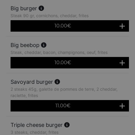
Big burger
Steak 90 gr, cornichons, cheddar, frites
10.00
€
Big beebop
Steak, cheddar, bacon, champignons, oeuf, frites
10.00
€
Savoyard burger
2 steaks 45g, galette de pommes de terre, 2 cheddar,
raclette, frites
11.00
€
Triple cheese burger
3 steaks, cheddar, frites