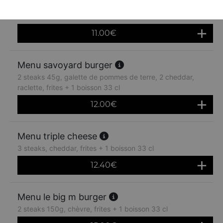
Steak, cheddar, bacon, champignons, oeuf, frites + 1
boisson 33 cl
11.00
€
Menu savoyard burger
2 steaks 45g, galette de pommes de terre, 2 cheddar,
raclette, frites + 1 boisson 33 cl
12.00
€
Menu triple cheese
3 steaks, cheddar, frites + 1 boisson 33 cl
12.40
€
Menu le big m burger
2 steaks 150g, chèvre, frites + 1 boisson 33 cl