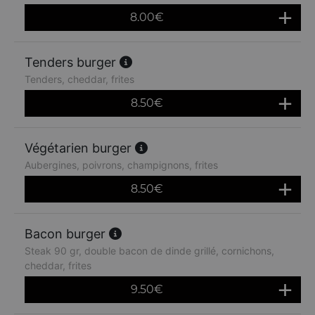
8.00
€
Tenders burger
Tenders, cheddar, frites
8.50
€
Végétarien burger
Aubergines, poivrons, champignons, frites
8.50
€
Bacon burger
Steak 90 gr, double bacon de dinde grillé, cornichons,
cheddar, frites
9.50
€