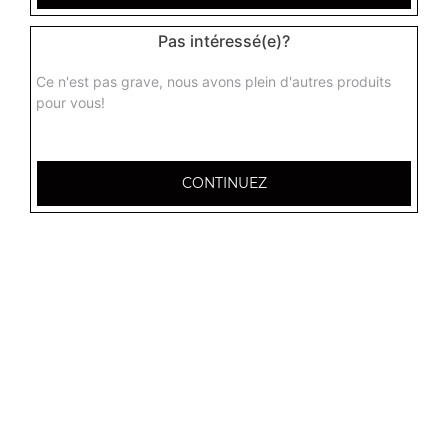
Menu végétarien burger
Aubergines, poivrons, champignons, frites + 1 boisson 33
Pas intéressé(e)?
cl
Ce n'est pas grave, nous avons plein d'autres produits
9.50
€
pour vous!
Menu bacon burger
Steak 90 gr, double bacon de dinde grillé, cornichons,
CONTINUEZ
cheddar, frites + 1 boisson 33 cl
10.50
€
Menu big burger
Steak 90 gr, ketchup, mayo, cornichons, cheddar, frites +
1 boisson 33 cl
11.00
€
Menu burger big beebop