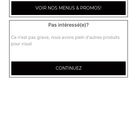
VOIR NOS MENUS & PROMOS!
Menu sandwich américain
2 steaks, cheddar, oeuf, frites + 1 boisson 33 cl
Pas intéressé(e)?
10.00
€
Ce n'est pas grave, nous avons plein d'autres produits
pour vous!
Menu sandwich le magistral
2 steaks 45g, cheddar, oeuf, bacon, frites + 1 boisson 33
cl
CONTINUEZ
10.50
€
Menu sandwich végétarien
Aubergine, poivrons, champignons, frites + 1 boisson 33
cl
10.50
€