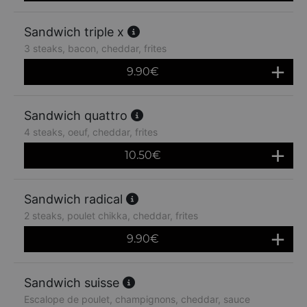
Sandwich triple x
3 steaks, bacon, cheddar, frites
9.90
€
Sandwich quattro
4 steaks, oeuf, cheddar, frites
10.50
€
Sandwich radical
2 steaks, poulet chikka, cheddar, frites
9.90
€
Sandwich suisse
Escalope de poulet, champignons, cheddar, sauce