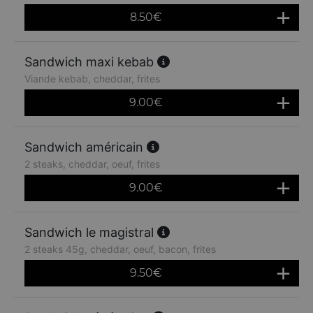
8.50
€
Sandwich maxi kebab
Viande kebab, cheddar, frites
9.00
€
Sandwich américain
2 steaks, cheddar, oeuf, frites
9.00
€
Sandwich le magistral
2 steaks 45g, cheddar, oeuf, bacon, frites
9.50
€