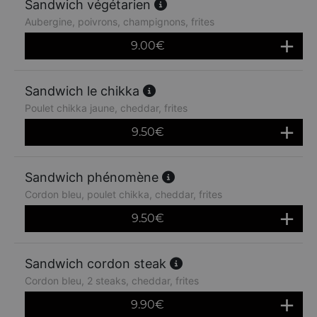
Sandwich végétarien
Aubergine, poivrons, champignons, frites
9.00
€
Sandwich le chikka
Poulet chikka jaune, cheddar, frites
9.50
€
Sandwich phénomène
Cordon bleu, poulet chikka, cheddar, frites
9.50
€
Sandwich cordon steak
Cordon bleu, 2 steaks, cheddar, frites
9.90
€