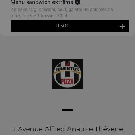
Menu sandwich extrême
2 steaks 45g, cheddar, oeuf, galette de pommes de
terre, frites + 1 boisson 33 cl
11.50
€
12 Avenue Alfred Anatole Thévenet