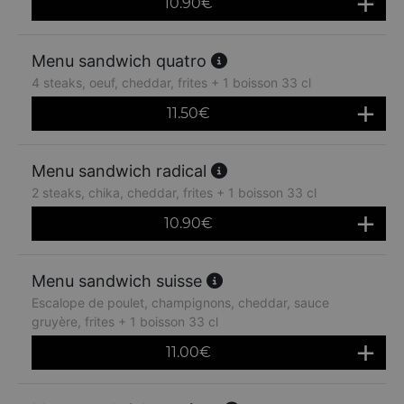
10.90
€
Menu sandwich quatro
4 steaks, oeuf, cheddar, frites + 1 boisson 33 cl
11.50
€
Menu sandwich radical
2 steaks, chika, cheddar, frites + 1 boisson 33 cl
10.90
€
Menu sandwich suisse
Escalope de poulet, champignons, cheddar, sauce
gruyère, frites + 1 boisson 33 cl
11.00
€