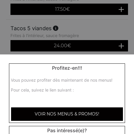
17.50
€
Tacos 5 viandes
Frites à l'intérieur, sauce fromagère
24.00
€
Menu tacos 1 viande
Profitez-en!!!
Frites à l'intérieur, sauce fromagère + 1 boisson 33 cl
Vous pouvez profiter dès maintenant de nos menus!
10.50
€
Pour cela, suivez le lien suivant :
Menu tacos 2 viandes
Frites à l'intérieur, sauce fromagère + 1 boisson 33 cl
VOIR NOS MENUS & PROMOS!
11.50
€
Pas intéressé(e)?