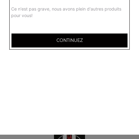
Menu tacos 3 viandes
Ce n'est pas grave, nous avons plein d'autres produits
Frites à l'intérieur, sauce fromagère + 1 boisson 33 cl
pour vous!
13.50
€
CONTINUEZ
Menu tacos 4 viandes
Frites à l'intérieur, sauce fromagère + 1 boisson 33 cl
18.50
€
Menu tacos 5 viandes
Frites à l'intérieur, sauce fromagère + 1 boisson 33 cl
25.00
€