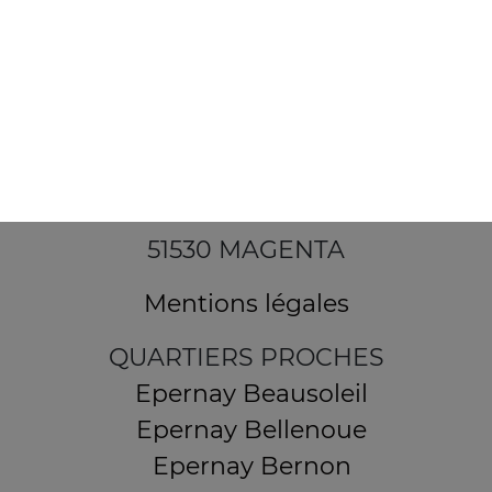
12 Avenue Alfred Anatole Thévenet
51530 MAGENTA
Mentions légales
QUARTIERS PROCHES
Epernay Beausoleil
Epernay Bellenoue
Epernay Bernon