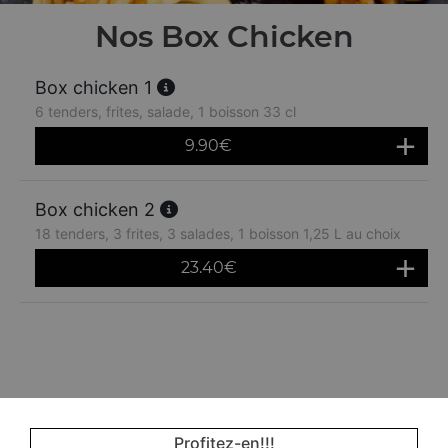
Nos Box Chicken
Box chicken 1
6 tenders, frites, salade, 1 boisson 33 cl
9.90
€
Box chicken 2
18 tenders, 3 frites, 3 salades, 1 boisson 1,25 L au choix
23.40
€
Profitez-en!!!