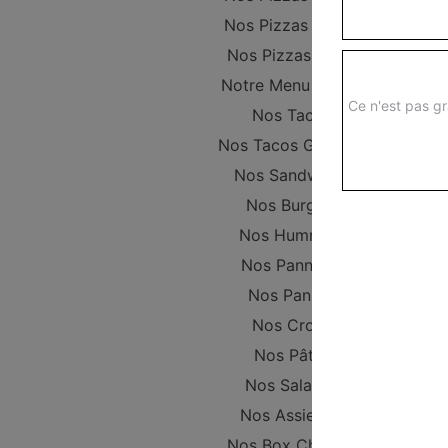
Nos Pizzas Senior
Nos Pizzas Méga
Notre Menu Enfant
Ce n'est pas gr
Nos Tacos
Nos Tacos Gratinés
Nos Sandwichs
Nos Burgers
Nos Hummers
Nos Pannizza
Nos Paninis
Nos Croqs
Nos Pâtes
Nos Salades
Nos Assiettes
Nos Box Chicken