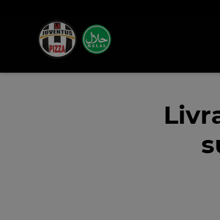
Livr
s