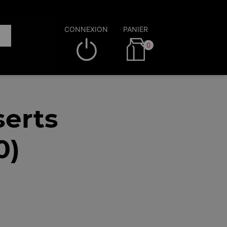
CONNEXION
PANIER
0
serts
0)