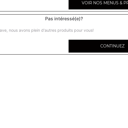
VOIR NOS MENUS & P
Pas intéressé(e)?
ave, nous avons plein d'autres produits pour vous!
Brownie
CONTINUEZ
Tarte aux pommes
Tarte au chocolat
Tarte au citron
Tarte au daim