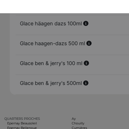
Tiramisu
Glace häagen dazs 100ml
Glace haagen-dazs 500 ml
Glace ben & jerry's 100 ml
Glace ben & jerry's 500ml
QUARTIERS PROCHES
Ay
Epernay Beausoleil
Chouilly
Epernay Bellenoue
Cumières