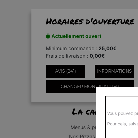
Horaires d'ouverture
Actuellement ouvert
Minimum commande :
25,00€
Frais de livraison :
0,00€
AVIS (241)
INFORMATIONS
CHANGER MON QUARTIER
La carte
Vous pouvez pr
Pour cela, suive
Menus & promos
Nos Pizzas Junior