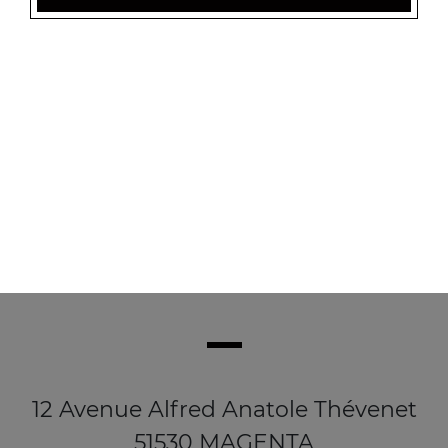
Salade verte, tomate, lardons, pommes de terre,
croûtons, oeuf poché
8.50
€
12 Avenue Alfred Anatole Thévenet
51530 MAGENTA