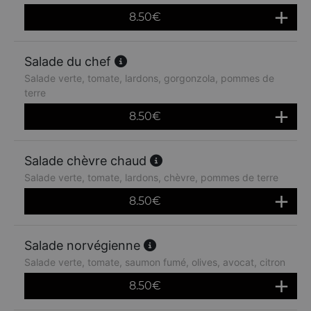
8.50
€
Salade du chef
Salade verte, tomate, lardons, gorgonzola, pommes de
terre
8.50
€
Salade chèvre chaud
Salade verte, tomate, lardons, chèvre, pommes de terre
8.50
€
Salade norvégienne
Salade verte, tomate, saumon fumé, olives, avocat, citron
8.50
€