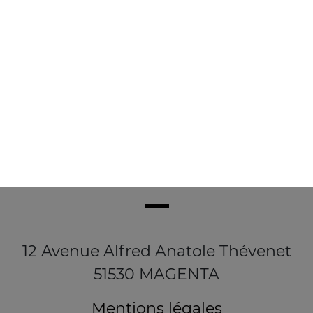
3.90
€
12 Avenue Alfred Anatole Thévenet
51530 MAGENTA
Mentions légales