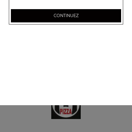
Menu tacos 4 viandes
Frites à l'intérieur, sauce fromagère + 1 boisson 33 cl
CONTINUEZ
18.50
€
Menu tacos 5 viandes
Frites à l'intérieur, sauce fromagère + 1 boisson 33 cl
25.00
€