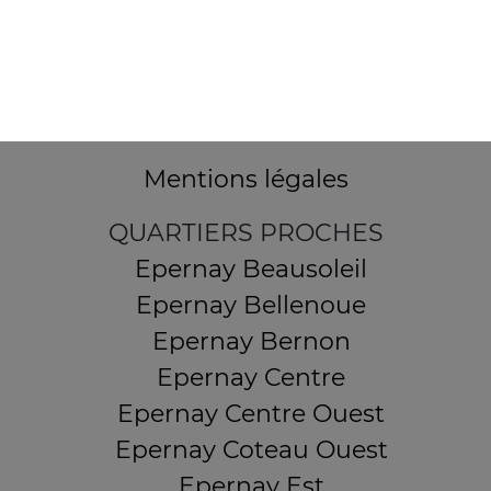
12 Avenue Alfred Anatole Thévenet
51530 MAGENTA
Mentions légales
QUARTIERS PROCHES
Epernay Beausoleil
Epernay Bellenoue
Epernay Bernon
Epernay Centre
Epernay Centre Ouest
Epernay Coteau Ouest
Epernay Est