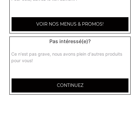
Menu hummer 2
2 steaks 45g, bacon, cheddar, frites + 1 boisson 33 cl
14.00
€
VOIR NOS MENUS & PROMOS!
Menu hummer 3
Pas intéressé(e)?
3 steaks 45g, bacon, cheddar, frites + 1 boisson 33 cl
Ce n'est pas grave, nous avons plein d'autres produits
16.00
€
pour vous!
CONTINUEZ