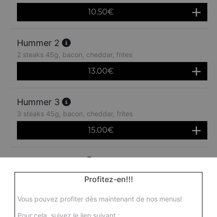
10.50
€
Hummer 2
2 steaks 45g, bacon, cheddar, frites
13.00
€
Hummer 3
3 steaks 45g, bacon, cheddar, frites
15.00
€
Menu hummer 1
1 steak 45g, bacon, cheddar, frites + 1 boisson 33 cl
Profitez-en!!!
11.50
€
Vous pouvez profiter dès maintenant de nos menus!
Pour cela, suivez le lien suivant :