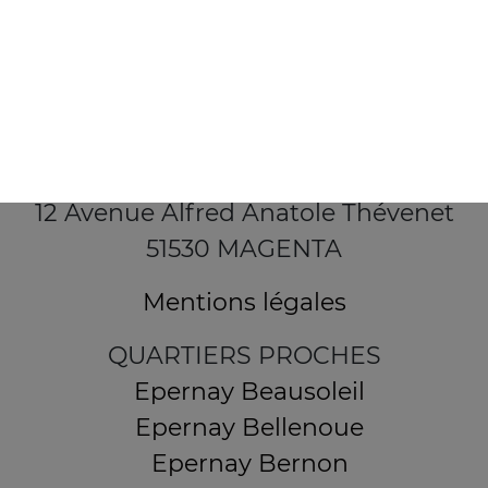
12 Avenue Alfred Anatole Thévenet
51530 MAGENTA
Mentions légales
QUARTIERS PROCHES
Epernay Beausoleil
Epernay Bellenoue
Epernay Bernon