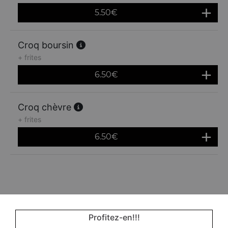
5.50
€
Croq boursin
+ frites
6.50
€
Croq chèvre
+ frites
6.50
€
Profitez-en!!!