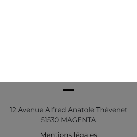
3.90
€
12 Avenue Alfred Anatole Thévenet
51530 MAGENTA
Mentions légales