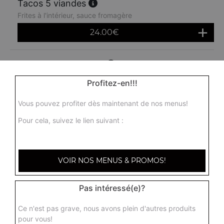
Tacos 5 viandes
Frites à l'intérieur, sauce fromagère
24.00
€
Menu tacos 1 viande
Frites à l'intérieur, sauce fromagère + 1 boisson 33 cl
Profitez-en!!!
10.50
€
Vous pouvez profiter dès maintenant de nos menus!
Pour cela, suivez le lien suivant :
Menu tacos 2 viandes
Frites à l'intérieur, sauce fromagère + 1 boisson 33 cl
11.50
€
VOIR NOS MENUS & PROMOS!
Menu tacos 3 viandes
Pas intéressé(e)?
Frites à l'intérieur, sauce fromagère + 1 boisson 33 cl
Ce n'est pas grave, nous avons plein d'autres produits
13.50
€
pour vous!