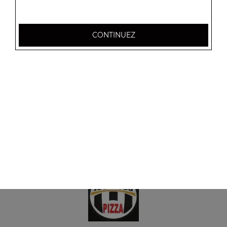
Menu tacos 4 viandes
CONTINUEZ
Frites à l'intérieur, sauce fromagère + 1 boisson 33 cl
18.50
€
Menu tacos 5 viandes
Frites à l'intérieur, sauce fromagère + 1 boisson 33 cl
25.00
€