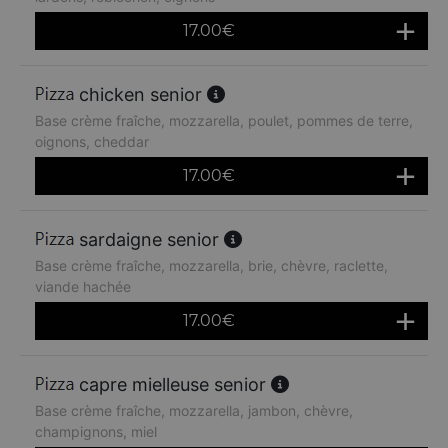
17.00
€
chicken senior
Base crème fraîche, mozzarella, poulet, pommes de terre,
oignons, cheddar
17.00
€
sardaigne senior
Base crème fraîche, mozzarella, brie, chèvre, raclette,
viande hachée
17.00
€
capre mielleuse senior
Base crème fraîche, mozzarella, jambon, chèvre,
champignons, miel