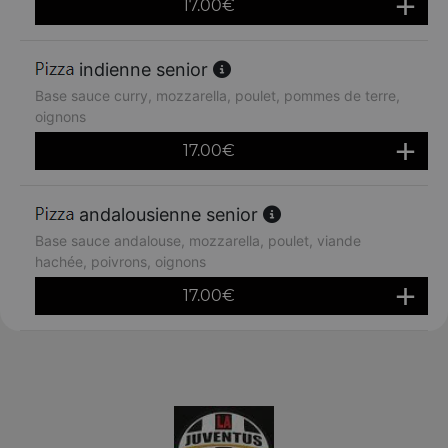
17.00
€
indienne senior
Base sauce curry, mozzarella, poulet, pommes de terre,
oignons
17.00
€
andalousienne senior
Base sauce andalouse, mozzarella, poulet, viande
hachée, poivrons, oignons
17.00
€