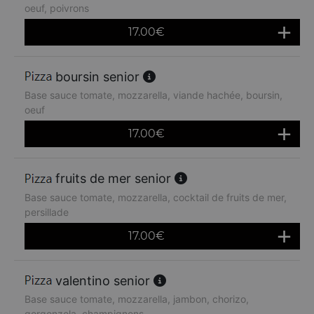
oeuf, poivrons
17.00
€
boursin senior
Base sauce tomate, mozzarella, viande hachée, boursin,
oeuf
17.00
€
fruits de mer senior
Base sauce tomate, mozzarella, cocktail de fruits de mer,
persillade
17.00
€
valentino senior
Base sauce tomate, mozzarella, jambon, chorizo,
gorgonzola, champignons