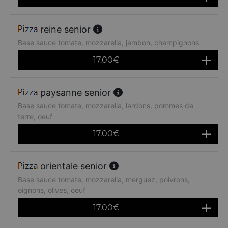
reine senior
Base sauce tomate, mozzarella, jambon, champignons
17.00
€
paysanne senior
Base sauce tomate, mozzarella, lardons, pommes de
terre, oeuf
17.00
€
orientale senior
Base sauce tomate, mozzarella, merguez, poivrons,
oignons, olives, oeuf
17.00
€