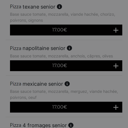
texane senior
Base sauce tomate, mozzarella, viande hachée, chorizo,
poivrons, oignons
17.00
€
napolitaine senior
Base sauce tomate, mozzarella, anchois, câpres, olives
17.00
€
mexicaine senior
Base sauce tomate, mozzarella, merguez, viande hachée,
poivrons, oeuf
17.00
€
4 fromages senior