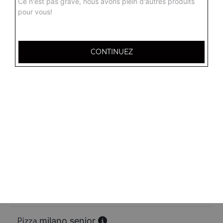
Ce n'est pas grave, nous avons plein d'autres produits
pour vous!
calzone jambon senior
Base sauce tomate, mozzarella, jambon, oignons, oeuf
17.00
€
CONTINUEZ
calzone viande hachée senior
Base sauce tomate, mozzarella, viande hachée, oignons,
oeuf
17.00
€
charcutière senior
Base sauce tomate, mozzarella, jambon, chorizo, lardons,
bacon
17.00
€
milano senior