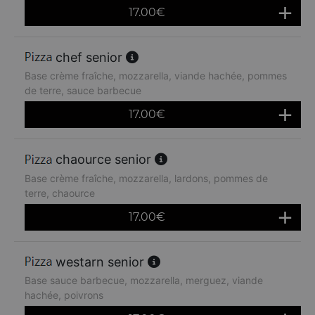
17.00
€
chef senior
Base crème fraîche, mozzarella, viande hachée, pommes
de terre, sauce barbecue
17.00
€
chaource senior
Base crème fraîche, mozzarella, lardons, pommes de
terre, chaource
17.00
€
westarn senior
Base sauce barbecue, mozzarella, merguez, viande
hachée, poivrons