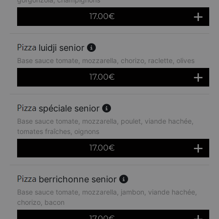
17.00
€
luidji senior
Base sauce tomate, mozzarella, chorizo, raclette, olives
17.00
€
spéciale senior
Base sauce tomate, mozzarella, poulet, viande hachée,
tomates fraîches, oignons
17.00
€
berrichonne senior
Base sauce tomate, mozzarella, jambon, viande hachée,
chorizo, bacon
17.00
€