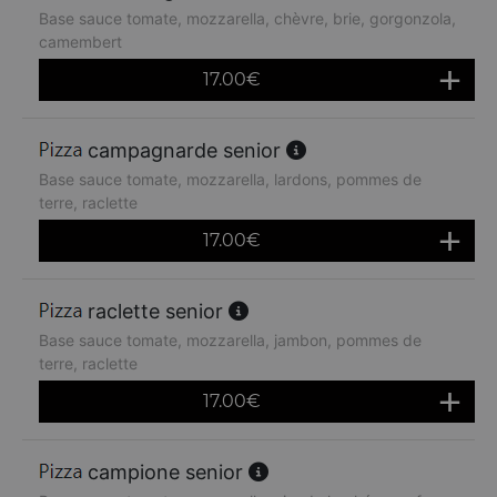
Base sauce tomate, mozzarella, chèvre, brie, gorgonzola,
camembert
17.00
€
campagnarde senior
Base sauce tomate, mozzarella, lardons, pommes de
terre, raclette
17.00
€
raclette senior
Base sauce tomate, mozzarella, jambon, pommes de
terre, raclette
17.00
€
campione senior