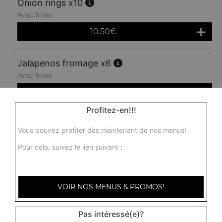
Onion rings x10
Avec frites
10.50
€
Jalapenos fromage x6
Avec frites
7.50
€
Profitez-en!!!
Jalapenos fromage x10
Vous pouvez profiter dès maintenant de nos menus!
Avec frites
Pour cela, suivez le lien suivant :
10.50
€
Sticks mozzarella x6
VOIR NOS MENUS & PROMOS!
Avec frites
8.50
€
Pas intéressé(e)?