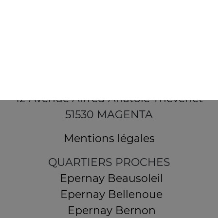
12 Avenue Alfred Anatole Thévenet
51530 MAGENTA
Mentions légales
QUARTIERS PROCHES
Epernay Beausoleil
Epernay Bellenoue
Epernay Bernon