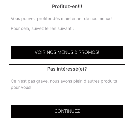
Panini thon
Profitez-en!!!
6.50
€
Vous pouvez profiter dès maintenant de nos menus!
Pour cela, suivez le lien suivant :
Panini saumon fumé
6.50
€
VOIR NOS MENUS & PROMOS!
Panini chèvre
Pas intéressé(e)?
6.50
€
Ce n'est pas grave, nous avons plein d'autres produits
pour vous!
Panini 4 fromages
6.50
€
CONTINUEZ