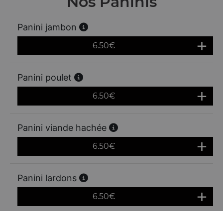
Nos Paninis
Panini jambon
6.50
€
Panini poulet
6.50
€
Panini viande hachée
6.50
€
Panini lardons
6.50
€