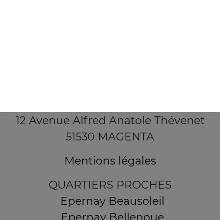
12 Avenue Alfred Anatole Thévenet
51530 MAGENTA
Mentions légales
QUARTIERS PROCHES
Epernay Beausoleil
Epernay Bellenoue