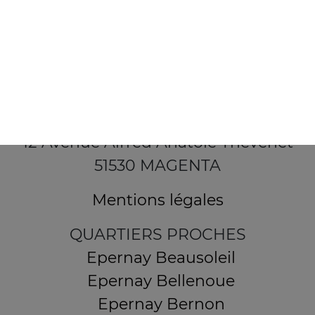
12 Avenue Alfred Anatole Thévenet
51530 MAGENTA
Mentions légales
QUARTIERS PROCHES
Epernay Beausoleil
Epernay Bellenoue
Epernay Bernon