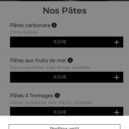
Nos Pâtes
Pâtes carbonara
Crème lardons
8.50
€
Pâtes aux fruits de mer
Sauce napolitaine, fruits de mer, persillade
8.50
€
Pâtes 4 fromages
Crème, gorgonzola, brie, chèvre, parmesan
8.50
€
Profitez-en!!!