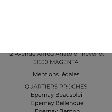
12 Avenue Alfred Anatole Thévenet
51530 MAGENTA
Mentions légales
QUARTIERS PROCHES
Epernay Beausoleil
Epernay Bellenoue
Epernay Bernon