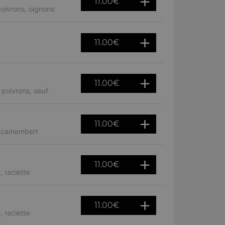
11.00
€
oivrons, oignons
11.00
€
11.00
€
poivrons, oeuf
11.00
€
a, camembert
11.00
€
 raclette
11.00
€
 raclette