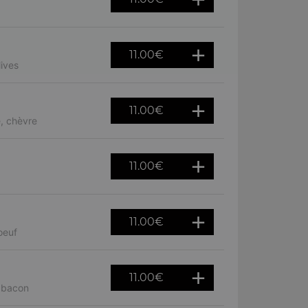
11.00
€
ives
11.00
€
, chèvre
11.00
€
11.00
€
oeuf
11.00
€
, bacon