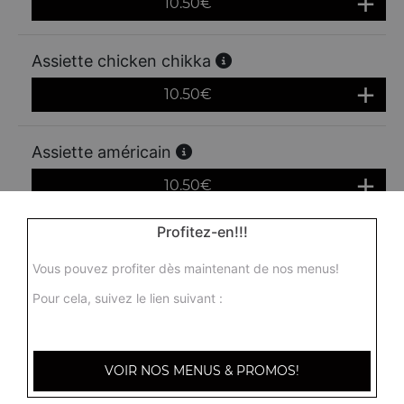
10.50
€
Assiette chicken chikka
10.50
€
Assiette américain
10.50
€
Profitez-en!!!
Assiette cordon bleu
Vous pouvez profiter dès maintenant de nos menus!
10.50
€
Pour cela, suivez le lien suivant :
Assiette mixte
13.00
€
VOIR NOS MENUS & PROMOS!