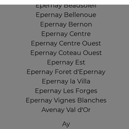
Epernay Beausoleil
Epernay Bellenoue
Epernay Bernon
Epernay Centre
Epernay Centre Ouest
Epernay Coteau Ouest
Epernay Est
Epernay Foret d'Epernay
Epernay la Villa
Epernay Les Forges
Epernay Vignes Blanches
Avenay Val d'Or
Ay