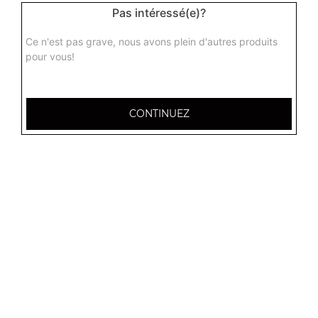
Pas intéressé(e)?
Ce n'est pas grave, nous avons plein d'autres produits
pour vous!
CONTINUEZ
12 Avenue Alfred Anatole Thévenet
51530 MAGENTA
Mentions légales
QUARTIERS PROCHES