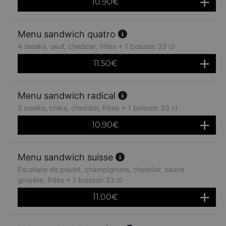
10.90
€
Menu sandwich quatro
4 steaks, oeuf, cheddar, frites + 1 boisson 33 cl
11.50
€
Menu sandwich radical
2 steaks, chika, cheddar, frites + 1 boisson 33 cl
10.90
€
Menu sandwich suisse
Escalope de poulet, champignons, cheddar, sauce
gruyère, frites + 1 boisson 33 cl
11.00
€