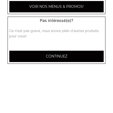
VOIR NOS MENUS & PROMOS!
Menu sandwich américain
2 steaks, cheddar, oeuf, frites + 1 boisson 33 cl
Pas intéressé(e)?
10.00
€
Ce n'est pas grave, nous avons plein d'autres produits
pour vous!
Menu sandwich le magistral
2 steaks 45g, cheddar, oeuf, bacon, frites + 1 boisson 33
cl
CONTINUEZ
10.50
€
Menu sandwich végétarien
Aubergine, poivrons, champignons, frites + 1 boisson 33
cl
10.50
€