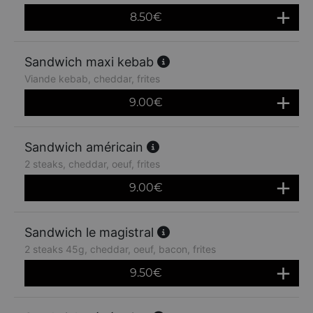
8.50
€
Sandwich maxi kebab
Viande kebab, cheddar, frites
9.00
€
Sandwich américain
2 steaks, cheddar, oeuf, frites
9.00
€
Sandwich le magistral
2 steaks 45g, cheddar, oeuf, bacon, frites
9.50
€