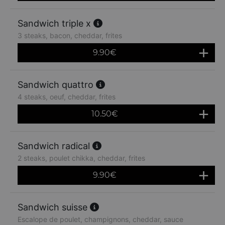
Sandwich triple x
3 steaks, bacon, cheddar, frites
9.90
€
Sandwich quattro
4 steaks, oeuf, cheddar, frites
10.50
€
Sandwich radical
2 steaks, poulet chikka, cheddar, frites
9.90
€
Sandwich suisse
Escalope de poulet, champignons, cheddar, sauce