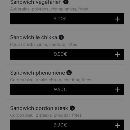
Sandwich végétarien
Aubergine, poivrons, champignons, frites
9.00
€
Sandwich le chikka
Poulet chikka jaune, cheddar, frites
9.50
€
Sandwich phénomène
Cordon bleu, poulet chikka, cheddar, frites
9.50
€
Sandwich cordon steak
Cordon bleu, 2 steaks, cheddar, frites
9.90
€