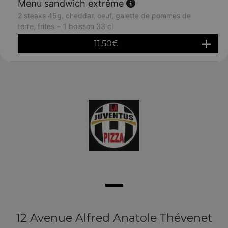
Menu sandwich extrême
2 steaks 45g, cheddar, oeuf, galette de pommes de
terre, frites + 1 boisson 33 cl
11.50
€
12 Avenue Alfred Anatole Thévenet