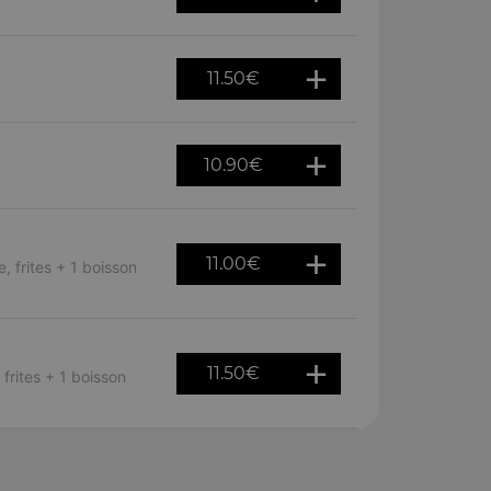
11.50
€
10.90
€
11.00
€
 frites + 1 boisson
11.50
€
frites + 1 boisson