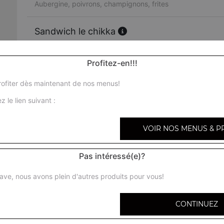
Aubergine, poivrons, champignons, frites
Sandwich le chikka
Poulet chikka jaune, cheddar, frites
Profitez-en!!!
Sandwich phénomène
Cordon bleu, poulet chikka, cheddar, frites
ofiter dès maintenant de nos menus!
z le lien suivant :
Sandwich cordon steak
Cordon bleu, 2 steaks, cheddar, frites
VOIR NOS MENUS & P
Sandwich triple x
Pas intéressé(e)?
3 steaks, bacon, cheddar, frites
ave, nous avons plein d'autres produits pour vous!
Sandwich quattro
4 steaks, oeuf, cheddar, frites
CONTINUEZ