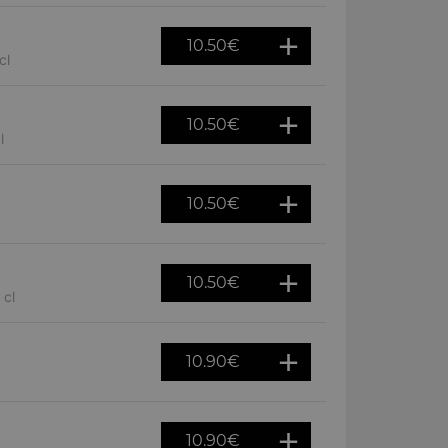
10.50
€
cl
10.50
€
l
10.50
€
10.50
€
 cl
10.90
€
10.90
€