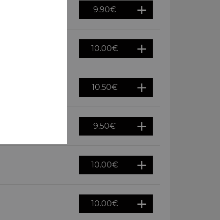
9.90
€
10.00
€
 frites
10.50
€
frites
9.50
€
10.00
€
10.00
€