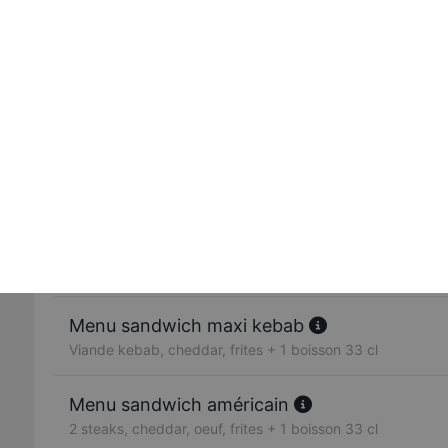
Sandwich radical
2 steaks, poulet chikka, cheddar, frites
Sandwich suisse
Escalope de poulet, champignons, cheddar, sauce gruyère,
Sandwich extrême
2 steaks 45g, cheddar, oeuf, galette de pommes de terre, 
Menu sandwich grec
Viande grec, frites + 1 boisson 33 cl
Menu sandwich maxi kebab
Viande kebab, cheddar, frites + 1 boisson 33 cl
Menu sandwich américain
2 steaks, cheddar, oeuf, frites + 1 boisson 33 cl