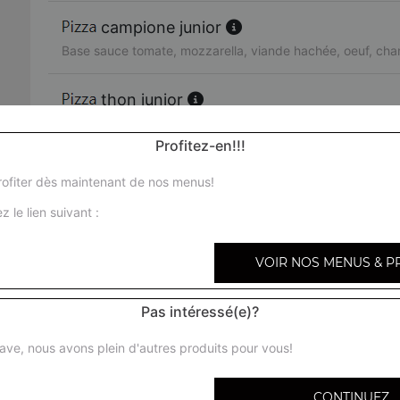
campione junior
Base sauce tomate, mozzarella, viande hachée, oeuf, ch
thon junior
Base sauce tomate, mozzarella, thon, poivrons, oignons, o
Profitez-en!!!
végétarienne junior
ofiter dès maintenant de nos menus!
Base sauce tomate, mozzarella, champignons, poivrons, oi
z le lien suivant :
olives
melanzana junior
VOIR NOS MENUS & P
Base sauce tomate, mozzarella, jambon, champignons, oe
Pas intéressé(e)?
boursin junior
ave, nous avons plein d'autres produits pour vous!
Base sauce tomate, mozzarella, viande hachée, boursin, 
CONTINUEZ