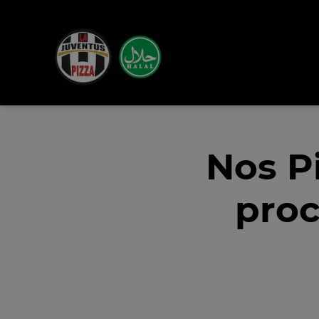
Nos P
proc