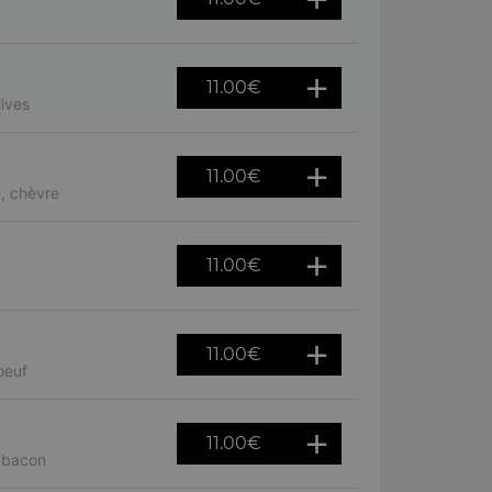
11.00
€
ives
11.00
€
, chèvre
11.00
€
11.00
€
oeuf
11.00
€
, bacon