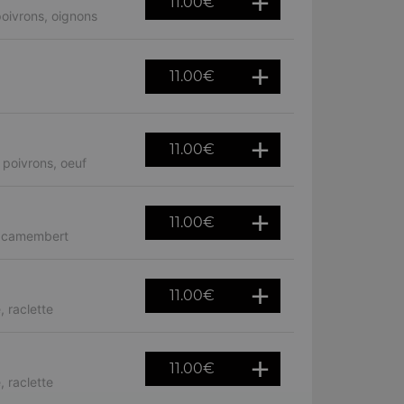
11.00
€
oivrons, oignons
11.00
€
11.00
€
poivrons, oeuf
11.00
€
a, camembert
11.00
€
 raclette
11.00
€
 raclette