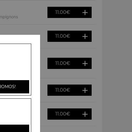
11.00
€
ampignons
11.00
€
lives
11.00
€
gnons, artichauts,
ROMOS!
11.00
€
uf, poivrons
11.00
€
oeuf