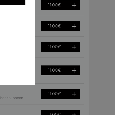
11.00
€
persillade
11.00
€
zola, champignons
11.00
€
11.00
€
mates fraîches,
11.00
€
chorizo, bacon
11.00
€