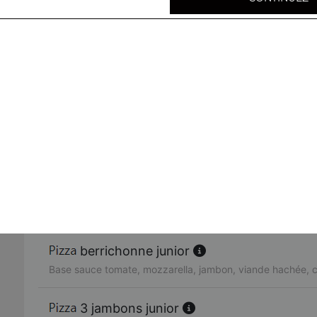
fruits de mer junior
Base sauce tomate, mozzarella, cocktail de fruits de mer, 
valentino junior
Base sauce tomate, mozzarella, jambon, chorizo, gorgon
luidji junior
Base sauce tomate, mozzarella, chorizo, raclette, olives
spéciale junior
Base sauce tomate, mozzarella, poulet, viande hachée, to
oignons
berrichonne junior
Base sauce tomate, mozzarella, jambon, viande hachée, 
3 jambons junior