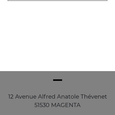
8.50
€
12 Avenue Alfred Anatole Thévenet
51530 MAGENTA