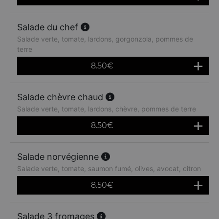
Salade du chef
Salade verte, tomate, lardons, gorgonzola, pommes de
terre
8.50
€
Salade chèvre chaud
Salade verte, tomate, lardons, chèvre, pommes de terre
8.50
€
Salade norvégienne
Salade verte, tomate, saumon fumé, olives, avocat, citron
8.50
€
Salade 3 fromages