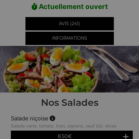
Actuellement ouvert
AVIS (241)
INFORMATIONS
Nos Salades
Salade niçoise
Salade verte, tomate, thon, oignons, oeuf dûr, olives
8.50
€