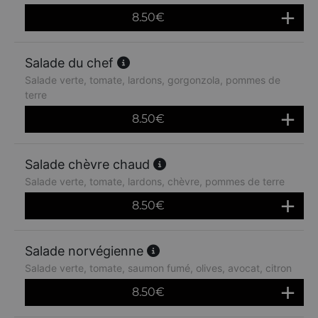
8.50
€
Salade du chef
Salade verte, tomate, lardons, gorgonzola, pommes de
terre
8.50
€
Salade chèvre chaud
Salade verte, tomate, lardons, chèvre, pommes de terre
8.50
€
Salade norvégienne
Salade verte, tomate, saumon fumé, olives, avocat, citron
8.50
€