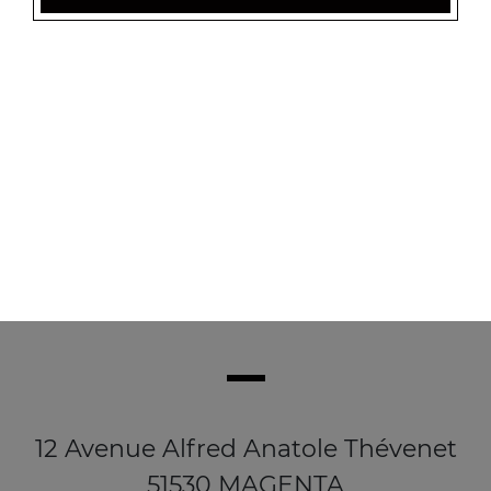
Salade verte, tomate, lardons, pommes de terre,
croûtons, oeuf poché
8.50
€
12 Avenue Alfred Anatole Thévenet
51530 MAGENTA