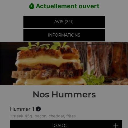
Actuellement ouvert
AVIS (241)
INFORMATIONS
Nos Hummers
Hummer 1
1 steak 45g, bacon, cheddar, frites
10.50
€