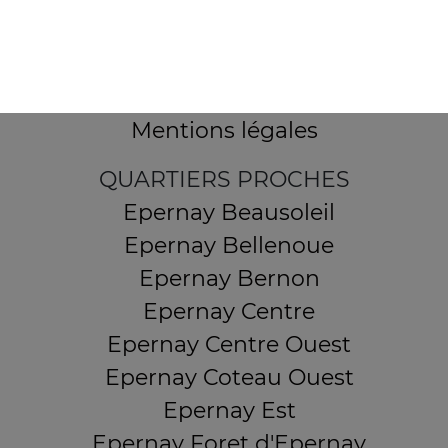
12 Avenue Alfred Anatole Thévenet
51530 MAGENTA
Mentions légales
QUARTIERS PROCHES
Epernay Beausoleil
Epernay Bellenoue
Epernay Bernon
Epernay Centre
Epernay Centre Ouest
Epernay Coteau Ouest
Epernay Est
Epernay Foret d'Epernay