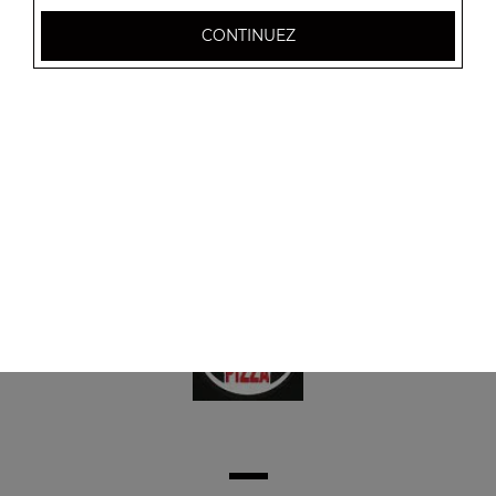
Barquette de frites
CONTINUEZ
4.50
€
Barquette de potatoes
4.70
€