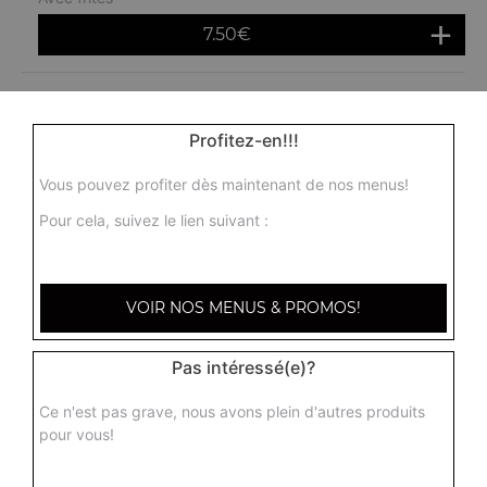
7.50
€
Jalapenos fromage x10
Avec frites
Profitez-en!!!
10.50
€
Vous pouvez profiter dès maintenant de nos menus!
Pour cela, suivez le lien suivant :
Sticks mozzarella x6
Avec frites
8.50
€
VOIR NOS MENUS & PROMOS!
Pas intéressé(e)?
Cocktail de tapas x10
Avec frites
Ce n'est pas grave, nous avons plein d'autres produits
12.00
€
pour vous!