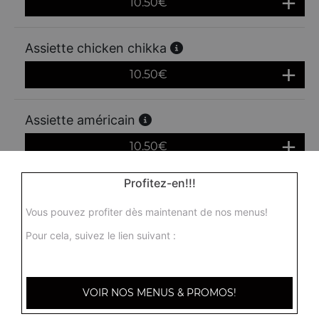
10.50
€
Assiette chicken chikka
10.50
€
Assiette américain
10.50
€
Profitez-en!!!
Assiette cordon bleu
Vous pouvez profiter dès maintenant de nos menus!
10.50
€
Pour cela, suivez le lien suivant :
Assiette mixte
13.00
€
VOIR NOS MENUS & PROMOS!