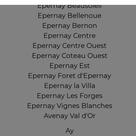
Epernay Beausoleil
Epernay Bellenoue
Epernay Bernon
Epernay Centre
Epernay Centre Ouest
Epernay Coteau Ouest
Epernay Est
Epernay Foret d'Epernay
Epernay la Villa
Epernay Les Forges
Epernay Vignes Blanches
Avenay Val d'Or
Ay