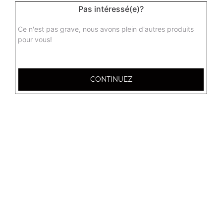
Pas intéressé(e)?
Ce n'est pas grave, nous avons plein d'autres produits
pour vous!
CONTINUEZ
12 Avenue Alfred Anatole Thévenet
51530 MAGENTA
Mentions légales
QUARTIERS PROCHES