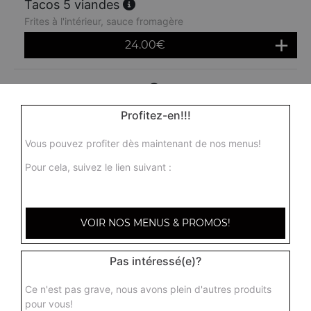
Tacos 5 viandes
Frites à l'intérieur, sauce fromagère
24.00
€
Menu tacos 1 viande
Frites à l'intérieur, sauce fromagère + 1 boisson 33 cl
Profitez-en!!!
10.50
€
Vous pouvez profiter dès maintenant de nos menus!
Pour cela, suivez le lien suivant :
Menu tacos 2 viandes
Frites à l'intérieur, sauce fromagère + 1 boisson 33 cl
11.50
€
VOIR NOS MENUS & PROMOS!
Menu tacos 3 viandes
Pas intéressé(e)?
Frites à l'intérieur, sauce fromagère + 1 boisson 33 cl
Ce n'est pas grave, nous avons plein d'autres produits
13.50
€
pour vous!