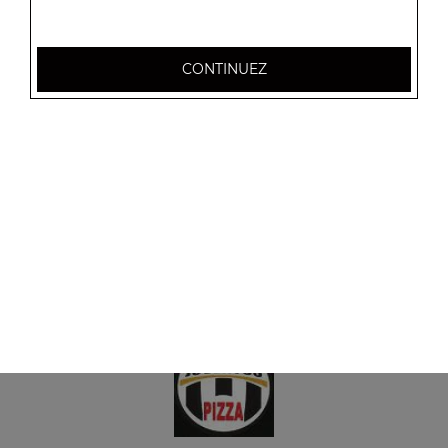
Menu tacos 4 viandes
CONTINUEZ
Frites à l'intérieur, sauce fromagère + 1 boisson 33 cl
18.50
€
Menu tacos 5 viandes
Frites à l'intérieur, sauce fromagère + 1 boisson 33 cl
25.00
€