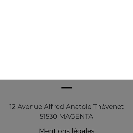
3.90
€
12 Avenue Alfred Anatole Thévenet
51530 MAGENTA
Mentions légales