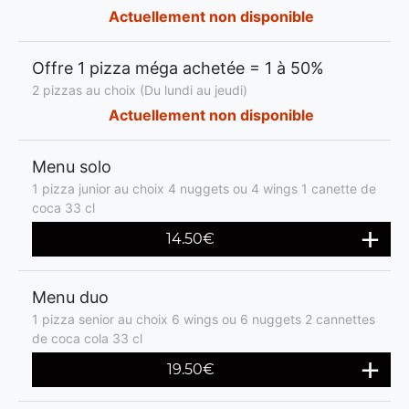
Actuellement non disponible
Offre 1 pizza méga achetée = 1 à 50%
2 pizzas au choix (Du lundi au jeudi)
Actuellement non disponible
Menu solo
1 pizza junior au choix 4 nuggets ou 4 wings 1 canette de
coca 33 cl
14.50€
Menu duo
1 pizza senior au choix 6 wings ou 6 nuggets 2 cannettes
de coca cola 33 cl
19.50€