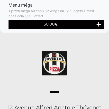
Menu méga
1 pizza méga au choix 12 wings ou 12 nuggets 1 maxi
coca cola 1,25L offert
30.00€
12 Avenue Alfred Anatole Thévenet