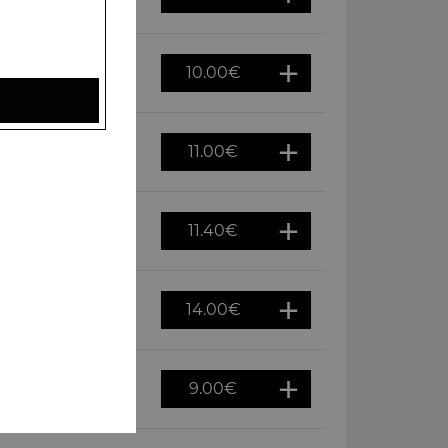
10.00
€
11.00
€
tte, frites
11.40
€
14.00
€
9.00
€