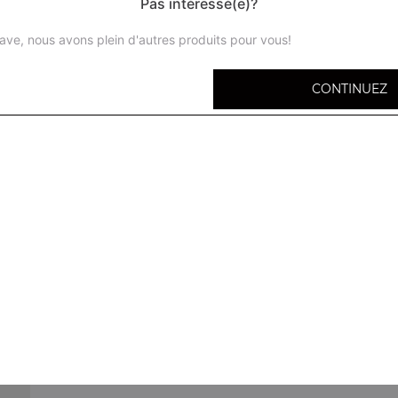
Pas intéressé(e)?
Steak 90 gr, cornichons, cheddar, frites
ave, nous avons plein d'autres produits pour vous!
Big beebop
Steak, cheddar, bacon, champignons, oeuf, frites
CONTINUEZ
Savoyard burger
2 steaks 45g, galette de pommes de terre, 2 cheddar, racle
Triple cheese burger
3 steaks, cheddar, frites
Le big m burger
2 steaks 150g, chèvre
Menu chicken burger
Poulet pané, cheddar, frites + 1 boisson 33 cl