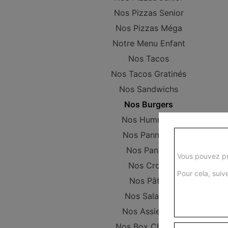
Nos Pizzas Senior
Nos Pizzas Méga
Notre Menu Enfant
Nos Tacos
Nos Tacos Gratinés
Nos Sandwichs
Nos Burgers
Nos Hummers
Nos Pannizza
Nos Paninis
Vous pouvez pr
Nos Croqs
Pour cela, suive
Nos Pâtes
Nos Salades
Nos Assiettes
Nos Box Chicken