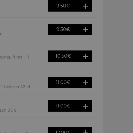
9.50
€
9.50
€
cl
10.50
€
ddar, frites + 1
11.00
€
 1 boisson 33 cl
11.00
€
son 33 cl
12.00
€