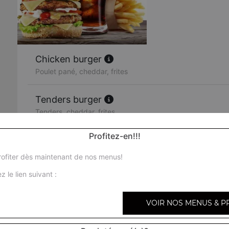
Chicken burger
Poulet pané, cheddar, frites
Tenders burger
Tenders, cheddar, frites
Profitez-en!!!
Végétarien burger
Aubergines, poivrons, champignons, frites
ofiter dès maintenant de nos menus!
z le lien suivant :
Bacon burger
Steak 90 gr, double bacon de dinde grillé, cornichons, che
VOIR NOS MENUS & P
Big burger