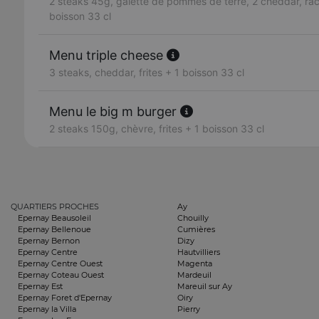
2 steaks 45g, galette de pommes de terre, 2 cheddar, racle
boisson 33 cl
Menu triple cheese
3 steaks, cheddar, frites + 1 boisson 33 cl
Menu le big m burger
2 steaks 150g, chèvre, frites + 1 boisson 33 cl
QUARTIERS PROCHES
Ay
Epernay Beausoleil
Chouilly
Epernay Bellenoue
Cumières
Epernay Bernon
Dizy
Epernay Centre
Hautvilliers
Epernay Centre Ouest
Magenta
Epernay Coteau Ouest
Mardeuil
Epernay Est
Mareuil sur Ay
Epernay Foret d'Epernay
Oiry
Epernay la Villa
Pierry