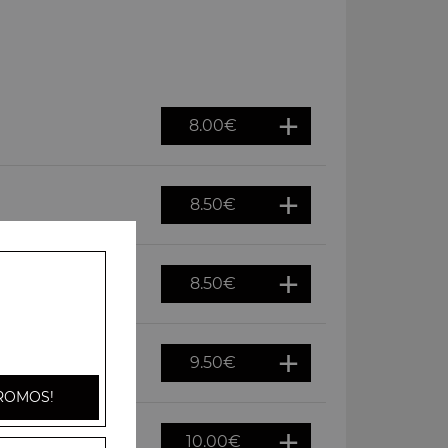
8.00
€
8.50
€
8.50
€
9.50
€
ddar, frites
ROMOS!
10.00
€