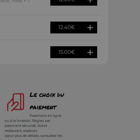
tte, frites + 1
12.40
€
15.00
€
Le choix du
paiement
Paiement en ligne
ou à la livraison. Réglez par
paiement sécurisé, ticket
restaurant, espèces.
(pour plus de détails, consultez les