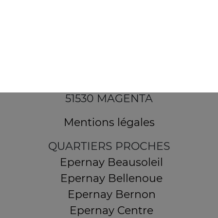
12 Avenue Alfred Anatole Thévenet
51530 MAGENTA
Mentions légales
QUARTIERS PROCHES
Epernay Beausoleil
Epernay Bellenoue
Epernay Bernon
Epernay Centre