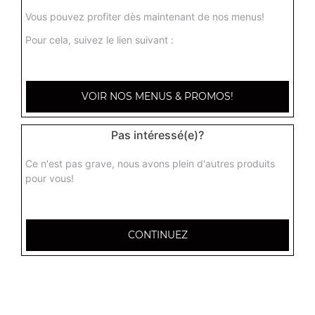
Vous pouvez profiter dès maintenant de nos menus!
11.50
€
Pour cela, suivez le lien suivant :
Menu hummer 2
2 steaks 45g, bacon, cheddar, frites + 1 boisson 33 cl
VOIR NOS MENUS & PROMOS!
14.00
€
Pas intéressé(e)?
Menu hummer 3
Ce n'est pas grave, nous avons plein d'autres produits
3 steaks 45g, bacon, cheddar, frites + 1 boisson 33 cl
pour vous!
16.00
€
CONTINUEZ