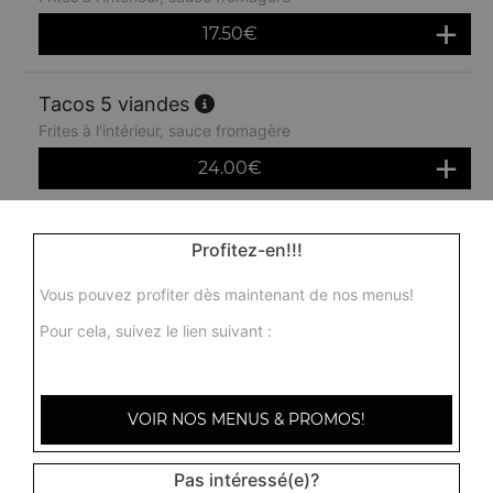
17.50
€
Tacos 5 viandes
Frites à l'intérieur, sauce fromagère
24.00
€
Menu tacos 1 viande
Profitez-en!!!
Frites à l'intérieur, sauce fromagère + 1 boisson 33 cl
Vous pouvez profiter dès maintenant de nos menus!
10.50
€
Pour cela, suivez le lien suivant :
Menu tacos 2 viandes
Frites à l'intérieur, sauce fromagère + 1 boisson 33 cl
VOIR NOS MENUS & PROMOS!
11.50
€
Pas intéressé(e)?