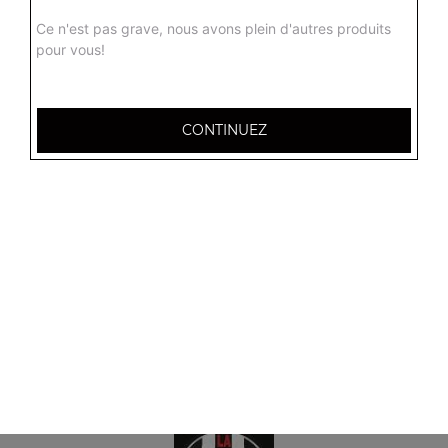
Menu tacos 3 viandes
Ce n'est pas grave, nous avons plein d'autres produits
Frites à l'intérieur, sauce fromagère + 1 boisson 33 cl
pour vous!
13.50
€
CONTINUEZ
Menu tacos 4 viandes
Frites à l'intérieur, sauce fromagère + 1 boisson 33 cl
18.50
€
Menu tacos 5 viandes
Frites à l'intérieur, sauce fromagère + 1 boisson 33 cl
25.00
€