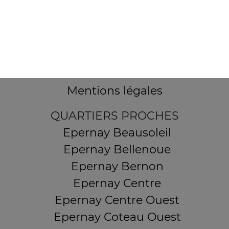
12 Avenue Alfred Anatole Thévenet
51530 MAGENTA
Mentions légales
QUARTIERS PROCHES
Epernay Beausoleil
Epernay Bellenoue
Epernay Bernon
Epernay Centre
Epernay Centre Ouest
Epernay Coteau Ouest