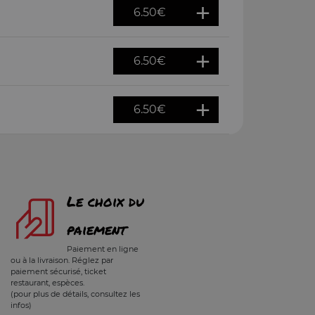
6.50
€
6.50
€
6.50
€
Le choix du
paiement
Paiement en ligne
ou à la livraison. Réglez par
paiement sécurisé, ticket
restaurant, espèces.
(pour plus de détails, consultez les
infos)