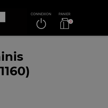
CONNEXION
PANIER
0
inis
1160)