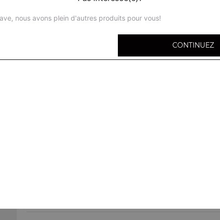
ave, nous avons plein d'autres produits pour vous!
CONTINUEZ
Panini jambon
Panini poulet
Panini viande hachée
Panini lardons
Panini thon