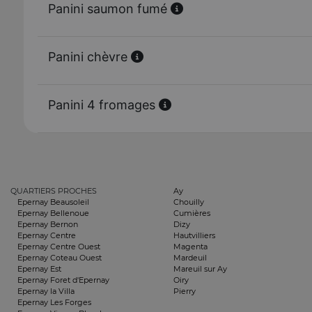
Panini saumon fumé
Panini chèvre
Panini 4 fromages
QUARTIERS PROCHES
Ay
Epernay Beausoleil
Chouilly
Epernay Bellenoue
Cumières
Epernay Bernon
Dizy
Epernay Centre
Hautvilliers
Epernay Centre Ouest
Magenta
Epernay Coteau Ouest
Mardeuil
Epernay Est
Mareuil sur Ay
Epernay Foret d'Epernay
Oiry
Epernay la Villa
Pierry
Epernay Les Forges