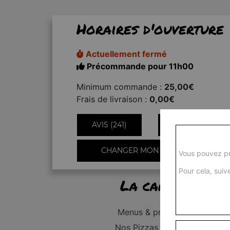
Horaires d'ouverture
Actuellement fermé
Précommande pour 11h00
Minimum commande :
25,00€
Frais de livraison :
0,00€
AVIS (241)
INFORMATIONS
CHANGER MON QUARTIER
Vous pouvez pr
Pour cela, suive
La carte
Menus & promos
Nos Pizzas Junior