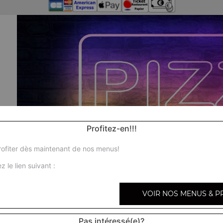
Profitez-en!!!
ofiter dès maintenant de nos menus!
z le lien suivant :
VOIR NOS MENUS & P
Pas intéressé(e)?