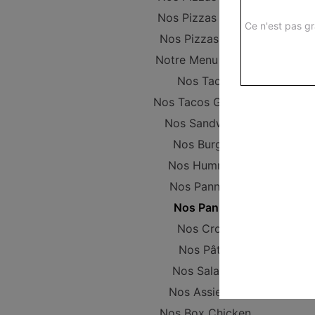
Nos Pizzas Senior
Ce n'est pas gr
Nos Pizzas Méga
Notre Menu Enfant
Nos Tacos
Nos Tacos Gratinés
Nos Sandwichs
Nos Burgers
Nos Hummers
Nos Pannizza
Nos Paninis
Nos Croqs
Nos Pâtes
Nos Salades
Nos Assiettes
Nos Box Chicken